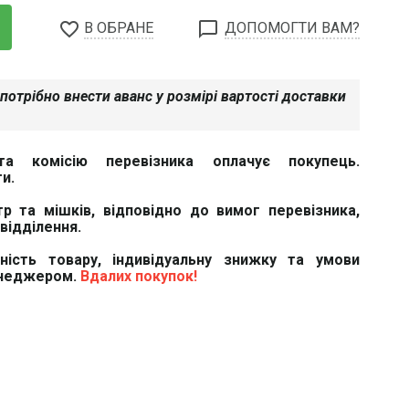
favorite_border
chat_bubble_outline
В ОБРАНЕ
ДОПОМОГТИ ВАМ?
потрібно внести аванс у розмірі вартості доставки
та комісію перевізника оплачує покупець.
и.
тр та мішків, відповідно до вимог перевізника,
відділення.
вність товару, індивідуальну знижку та умови
енеджером.
Вдалих покупок!