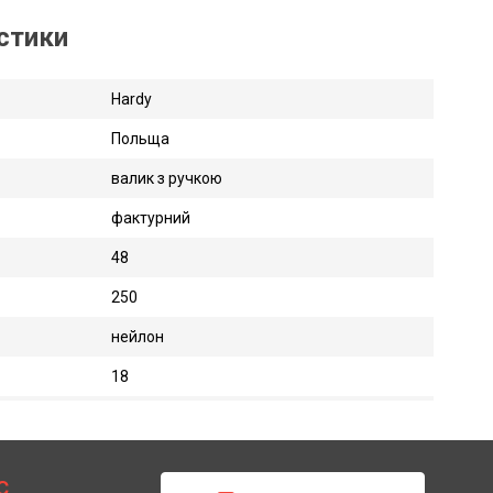
истики
Hardy
Польща
валик з ручкою
фактурний
48
250
нейлон
18
С