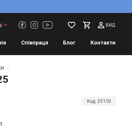
favorite_border
keyboard_arrow_down
і
ВХІД
ія
Співпраця
Блог
Контакти
КИ
25
Код:
23110
Т.