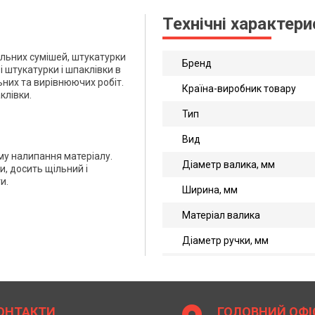
Технічні характер
льних сумішей, штукатурки
Бренд
і штукатурки і шпаклівки в
них та вирівнюючих робіт.
Країна-виробник товару
клівки.
Тип
Вид
му налипання матеріалу.
Діаметр валика, мм
и, досить щільний і
и.
Ширина, мм
Матеріал валика
Діаметр ручки, мм
ОНТАКТИ
ГОЛОВНИЙ ОФІ