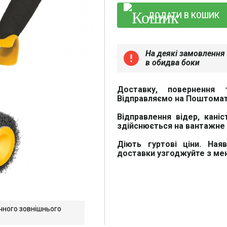
ДОДАТИ В КОШИК
На деякі замовлення 
error
в обидва боки
Доставку, повернення 
Відправляємо на Поштомат
Відправлення відер, каніс
здійснюється на вантажне 
Діють гуртові ціни. Ная
доставки узгоджуйте з м
чного зовнішнього