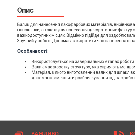
Опис
Валик для нанесення лакофарбових матеріалів, вирівнюва
і шпаклівки, а також для нанесення декоративних фактур з
важкодоступних місцях. Відмінно підійде для оздоблюваль
Зручний у роботі. Допомагає скоротити час нанесення шпа
Особливості:
Використовується на завершальних етапах роботи.
Валик має жорстку структуру, яка сприяють меншо
Матеріал, з якого виготовлений валик для шпаклівк
допомагає зменшити розбризкування під час робот
ВАЖЛИВО
К