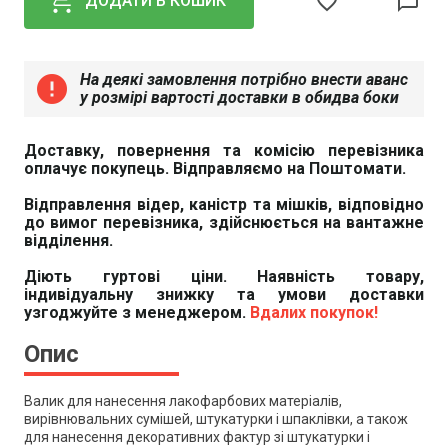
favorite_border
chat_bubble_outline
ДОДАТИ В КОШИК
На деякі замовлення потрібно внести аванс
error
у розмірі вартості доставки в обидва боки
Доставку, повернення та комісію перевізника
оплачує покупець. Відправляємо на Поштомати.
Відправлення відер, каністр та мішків, відповідно
до вимог перевізника, здійснюється на вантажне
відділення.
Діють гуртові ціни. Наявність товару,
індивідуальну знижку та умови доставки
узгоджуйте з менеджером.
Вдалих покупок!
Опис
Валик для нанесення лакофарбових матеріалів,
вирівнювальних сумішей, штукатурки і шпаклівки, а також
для нанесення декоративних фактур зі штукатурки і