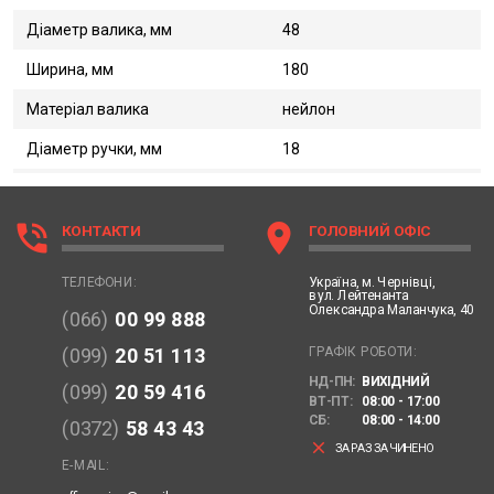
Діаметр валика, мм
48
Ширина, мм
180
Матеріал валика
нейлон
Діаметр ручки, мм
18
phone_in_talk
location_on
КОНТАКТИ
ГОЛОВНИЙ ОФІС
Україна,
м. Чернівці,
ТЕЛЕФОНИ:
вул. Лейтенанта
Олександра Маланчука, 40
(066)
00 99 888
ГРАФІК РОБОТИ:
(099)
20 51 113
НД-ПН:
ВИХІДНИЙ
(099)
20 59 416
ВТ-ПТ:
08:00 - 17:00
СБ:
08:00 - 14:00
(0372)
58 43 43
clear
ЗАРАЗ ЗАЧИНЕНО
E-MAIL: