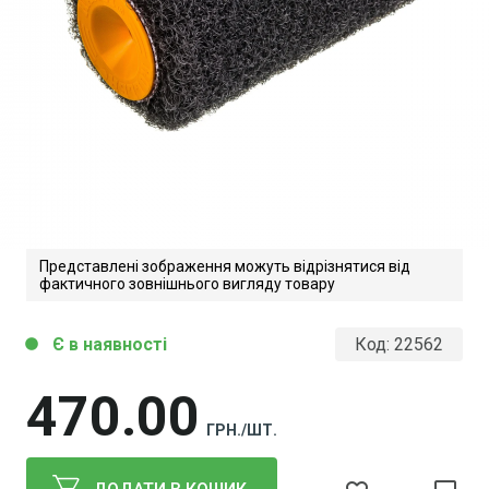
Представлені зображення можуть відрізнятися від
фактичного зовнішнього вигляду товару
Є в наявності
Код:
22562
circle
470
00
ГРН./ШТ.