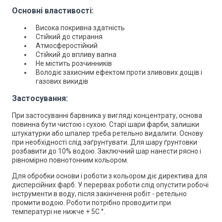
Основні властивості:
Висока покривна здатність
Стійкий до стирання
Атмосферостійкий
Стійкий до впливу вапна
Не містить розчинників
Володіє захисним ефектом проти зливових дощів і
газових викидів
Застосування:
При застосуванні барвника у вигляді концентрату, основа
повинна бути чистою і сухою. Старі шари фарби,
залишки
штукатурки або шпалер треба ретельно видалити. Основу
при необхідності слід заґрунтувати. Для шару ґрунтовки
розбавити до 10% водою. Заключний шар нанести рясно і
рівномірно повнотонним кольором.
Для обробки основи і роботи з кольором діє директива для
дисперсійних фарб. У перервах роботи слід опустити робочі
інструменти в воду, після закінчення робіт - ретельно
промити водою. Роботи потрібно проводити при
температурі не нижче + 5С °.