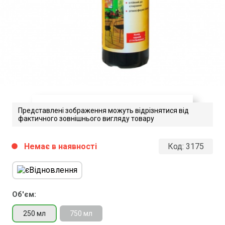
Представлені зображення можуть відрізнятися від
фактичного зовнішнього вигляду товару
Vollton_D230_ua
Немає в наявності
Код:
3175
circle
Завантажити файл у pdf-форматі
Розмір файлу 469 Kb
Об'єм:
250 мл
750 мл