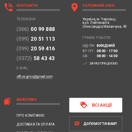
phone_in_talk
location_on
КОНТАКТИ
ГОЛОВНИЙ ОФІС
Україна,
м. Чернівці,
ТЕЛЕФОНИ:
вул. Лейтенанта
Олександра Маланчука, 40
(066)
00 99 888
ГРАФІК РОБОТИ:
(099)
20 51 113
НД-ПН:
ВИХІДНИЙ
(099)
20 59 416
ВТ-ПТ:
08:00 - 17:00
СБ:
08:00 - 14:00
(0372)
58 43 43
done
ЗАРАЗ ПРАЦЮЄМО
E-MAIL:
office.grico@gmail.com
ВАЖЛИВО
bookmarks
loyalty
ВСІ АКЦІЇ
ПРО КОМПАНІЮ
chat
ДОПОМОГТИ ВАМ?
ДОСТАВКА ТА ОПЛАТА