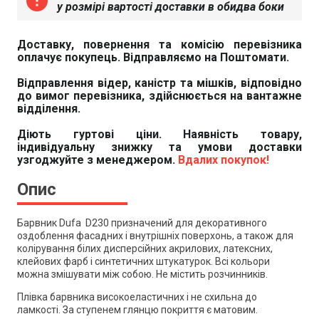
error
у розмірі вартості доставки в обидва боки
Доставку, повернення та комісію перевізника
оплачує покупець. Відправляємо на Поштомати.
Відправлення відер, каністр та мішків, відповідно
до вимог перевізника, здійснюється на вантажне
відділення.
Діють гуртові ціни. Наявність товару,
індивідуальну знижку та умови доставки
узгоджуйте з менеджером.
Вдалих покупок!
Опис
Барвник Dufa D230 призначений для декоративного
оздоблення фасадних і внутрішніх поверхонь, а також для
колірування білих дисперсійних акрилових, латексних,
клейових фарб і синтетичних штукатурок. Всі кольори
можна змішувати між собою. Не містить розчинників.
Плівка барвника високоеластичних і не схильна до
ламкості. За ступенем глянцю покриття є матовим.