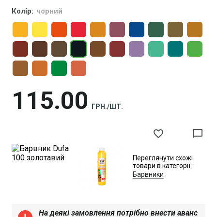
Колір:
чорний
115
00
ГРН./ШТ.
favorite_border
chat_bubble_outline
Переглянути схожі
товари в категорії:
Барвники
На деякі замовлення потрібно внести аванс