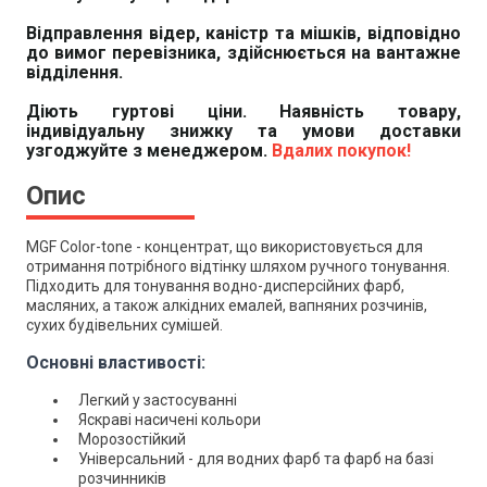
Відправлення відер, каністр та мішків, відповідно
до вимог перевізника, здійснюється на вантажне
відділення.
Діють гуртові ціни. Наявність товару,
індивідуальну знижку та умови доставки
узгоджуйте з менеджером.
Вдалих покупок!
Опис
MGF Color-tone - концентрат, що використовується для
отримання потрібного відтінку шляхом ручного тонування.
Підходить для тонування водно-дисперсійних фарб,
масляних, а також алкідних емалей, вапняних розчинів,
сухих будівельних сумішей.
Основні властивості:
Легкий у застосуванні
Яскраві насичені кольори
Морозостійкий
Універсальний - для водних фарб та фарб на базі
розчинників