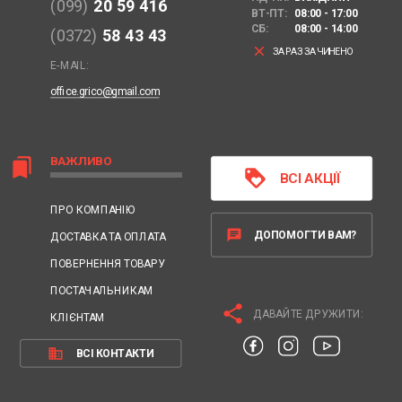
(099)
20 59 416
ВТ-ПТ:
08:00 - 17:00
СБ:
08:00 - 14:00
(0372)
58 43 43
clear
ЗАРАЗ ЗАЧИНЕНО
E-MAIL:
office.grico@gmail.com
ВАЖЛИВО
bookmarks
loyalty
ВСІ АКЦІЇ
ПРО КОМПАНІЮ
chat
ДОПОМОГТИ ВАМ?
ДОСТАВКА ТА ОПЛАТА
ПОВЕРНЕННЯ ТОВАРУ
ПОСТАЧАЛЬНИКАМ
share
ДАВАЙТЕ ДРУЖИТИ:
КЛІЄНТАМ
business
ВСІ КОНТАКТИ