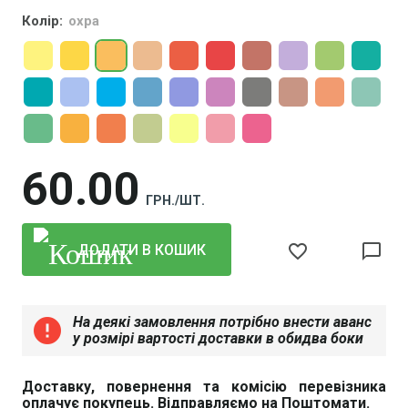
Колір:
охра
60
00
ГРН./ШТ.
favorite_border
chat_bubble_outline
ДОДАТИ В КОШИК
На деякі замовлення потрібно внести аванс
error
у розмірі вартості доставки в обидва боки
Доставку, повернення та комісію перевізника
оплачує покупець. Відправляємо на Поштомати.