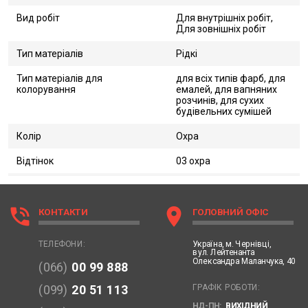
Вид робіт
Для внутрішніх робіт,
Для зовнішніх робіт
Тип матеріалів
Рідкі
Тип матеріалів для
для всіх типів фарб, для
колорування
емалей, для вапняних
розчинів, для сухих
будівельних сумішей
Колір
Охра
Відтінок
03 охра
phone_in_talk
location_on
КОНТАКТИ
ГОЛОВНИЙ ОФІС
Україна,
м. Чернівці,
ТЕЛЕФОНИ:
вул. Лейтенанта
Олександра Маланчука, 40
(066)
00 99 888
ГРАФІК РОБОТИ:
(099)
20 51 113
НД-ПН:
ВИХІДНИЙ