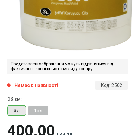
Представлені зображення можуть відрізнятися від
фактичного зовнішнього вигляду товару
Немає в наявності
Код:
2502
circle
Об'єм:
3 л
15 л
400
00
ГРН./ШТ.