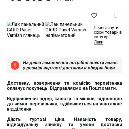
favorite_border
chat_bubble_outline
Переглянути
схожі товари в
категорії:
Лаки
На деякі замовлення потрібно внести аванс
error
у розмірі вартості доставки в обидва боки
Доставку, повернення та комісію перевізника
оплачує покупець. Відправляємо на Поштомати.
Відправлення відер, каністр та мішків, відповідно
до вимог перевізника, здійснюється на вантажне
відділення.
Діють гуртові ціни. Наявність товару,
індивідуальну знижку та умови доставки