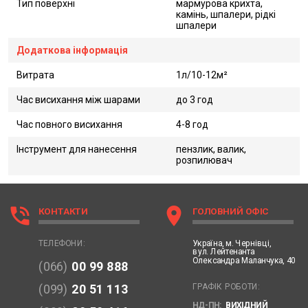
Тип поверхні
мармурова крихта,
камінь, шпалери, рідкі
шпалери
Додаткова інформація
Витрата
1л/10-12м²
Час висихання між шарами
до 3 год
Час повного висихання
4-8 год
Інструмент для нанесення
пензлик, валик,
розпилювач
phone_in_talk
location_on
КОНТАКТИ
ГОЛОВНИЙ ОФІС
Україна,
м. Чернівці,
ТЕЛЕФОНИ:
вул. Лейтенанта
Олександра Маланчука, 40
(066)
00 99 888
ГРАФІК РОБОТИ:
(099)
20 51 113
НД-ПН:
ВИХІДНИЙ