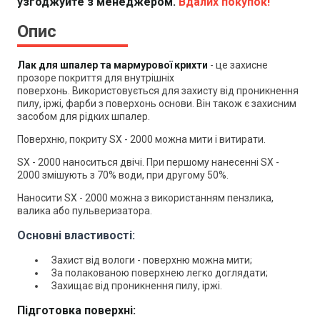
узгоджуйте з менеджером.
Вдалих покупок!
Опис
Лак для шпалер та мармурової крихти
- це захисне
прозоре покриття для внутрішніх
поверхонь.
Використовується для захисту від проникнення
пилу, іржі, фарби з поверхонь основи. Він також є захисним
засобом для рідких шпалер.
Поверхню, покриту SX - 2000 можна мити і витирати.
SX - 2000 наноситься двічі. При першому нанесенні SX -
2000 змішують з 70% води, при другому 50%.
Наносити SX - 2000 можна з використанням пензлика,
валика або пульверизатора.
Основні властивості:
Захист від вологи - поверхню можна мити;
За полакованою поверхнею легко доглядати;
Захищає від проникнення пилу, іржі.
Підготовка поверхні: