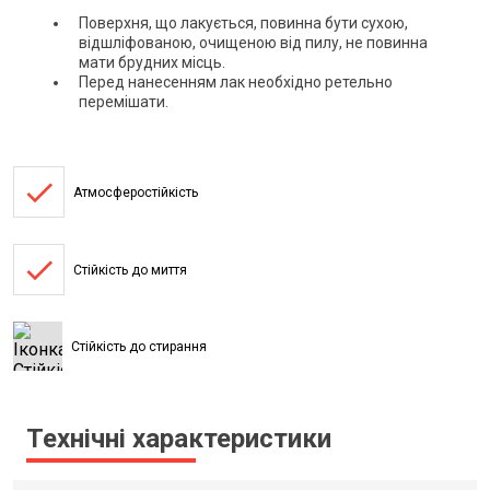
Поверхня, що лакується, повинна бути сухою,
відшліфованою, очищеною від пилу, не повинна
мати брудних місць.
Перед нанесенням лак необхідно ретельно
перемішати.
done
Атмосферостійкість
done
Стійкість до миття
Стійкість до стирання
Технічні характеристики