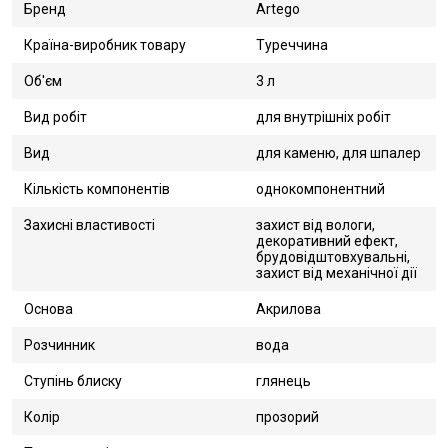
Бренд
Artego
Країна-виробник товару
Туреччина
Об'єм
3 л
Вид робіт
для внутрішніх робіт
Вид
для каменю, для шпалер
Кількість компонентів
однокомпонентний
Захисні властивості
захист від вологи,
декоративний ефект,
брудовідштовхувальні,
захист від механічної дії
Основа
Акрилова
Розчинник
вода
Ступінь блиску
глянець
Колір
прозорий