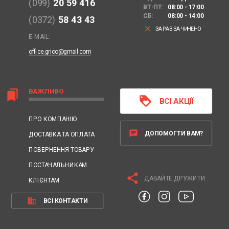
(099)
20 59 416
ВТ-ПТ:
08:00 - 17:00
СБ:
08:00 - 14:00
(0372)
58 43 43
clear
ЗАРАЗ ЗАЧИНЕНО
E-MAIL:
office.grico@gmail.com
ВАЖЛИВО
bookmarks
loyalty
ВСІ АКЦІЇ
ПРО КОМПАНІЮ
chat
ДОПОМОГТИ ВАМ?
ДОСТАВКА ТА ОПЛАТА
ПОВЕРНЕННЯ ТОВАРУ
ПОСТАЧАЛЬНИКАМ
share
ДАВАЙТЕ ДРУЖИТИ:
КЛІЄНТАМ
business
ВСІ КОНТАКТИ