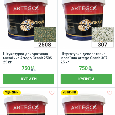
Штукатурка декоративна
Штукатурка декоративна
мозаїчна Artego Granit 250S
мозаїчна Artego Granit 307
25 кг
25 кг
750
750
00
00
грн.
грн.
КУПИТИ
КУПИТИ
favorite_border
favorite_border
УЦІНЕНИЙ
УЦІНЕНИЙ