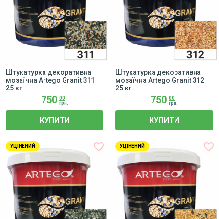
Штукатурка декоративна
Штукатурка декоративна
мозаїчна Artego Granit 311
мозаїчна Artego Granit 312
25 кг
25 кг
750
750
00
00
грн.
грн.
КУПИТИ
КУПИТИ
favorite_border
favorite_border
УЦІНЕНИЙ
УЦІНЕНИЙ