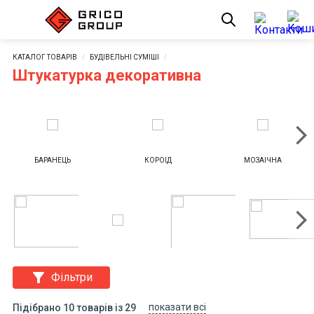
КАТАЛОГ ТОВАРІВ
БУДІВЕЛЬНІ СУМІШІ
Штукатурка декоративна
БАРАНЕЦЬ
КОРОЇД
МОЗАЇЧНА
filter_alt
Фільтри
показати всі
Підібрано 10 товарів із 29