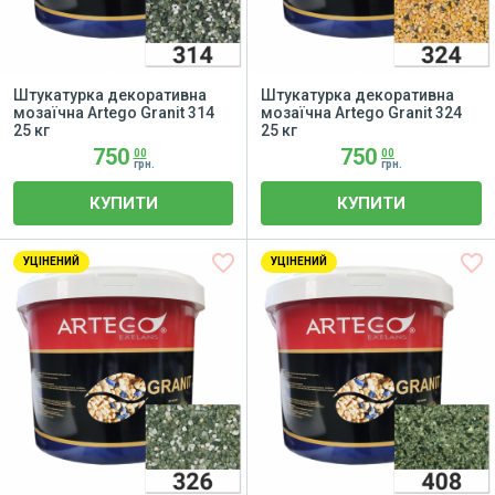
Штукатурка декоративна
Штукатурка декоративна
мозаїчна Artego Granit 314
мозаїчна Artego Granit 324
25 кг
25 кг
750
750
00
00
грн.
грн.
КУПИТИ
КУПИТИ
favorite_border
favorite_border
УЦІНЕНИЙ
УЦІНЕНИЙ