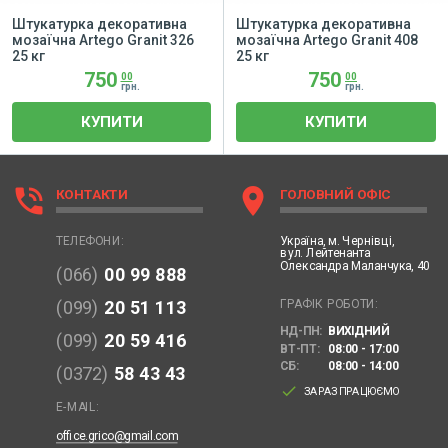
Штукатурка декоративна
Штукатурка декоративна
мозаїчна Artego Granit 326
мозаїчна Artego Granit 408
25 кг
25 кг
750
750
00
00
грн.
грн.
КУПИТИ
КУПИТИ
phone_in_talk
location_on
КОНТАКТИ
ГОЛОВНИЙ ОФІС
Україна,
м. Чернівці,
ТЕЛЕФОНИ:
вул. Лейтенанта
Олександра Маланчука, 40
(066)
00 99 888
ГРАФІК РОБОТИ:
(099)
20 51 113
НД-ПН:
ВИХІДНИЙ
(099)
20 59 416
ВТ-ПТ:
08:00 - 17:00
СБ:
08:00 - 14:00
(0372)
58 43 43
done
ЗАРАЗ ПРАЦЮЄМО
E-MAIL:
office.grico@gmail.com