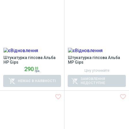
Штукатурка гіпсова Альба
Штукатурка гіпсова Альба
HP Gips
МP Gips
290
00
Ціну уточнюйте
грн.
ЗАМОВЛЕННЯ
remove_shopping_cart
remove_shopping_cart
НЕМАЄ В НАЯВНОСТІ
НЕДОСТУПНЕ
favorite_border
favorite_border