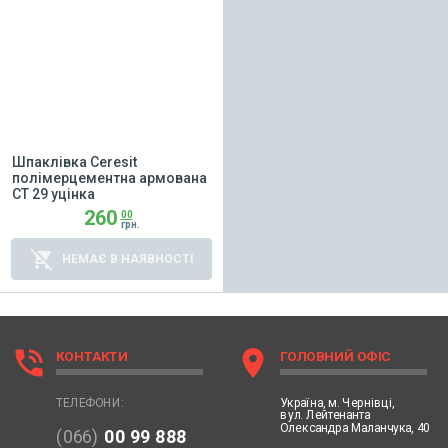
Шпаклівка Ceresit
полімерцементна армована
СT 29 уцінка
260
00
грн.
remove_shopping_cart
НЕМАЄ В НАЯВНОСТІ
phone_in_talk
location_on
КОНТАКТИ
ГОЛОВНИЙ ОФІС
Україна,
м. Чернівці,
ТЕЛЕФОНИ:
вул. Лейтенанта
Олександра Маланчука, 40
(066)
00 99 888