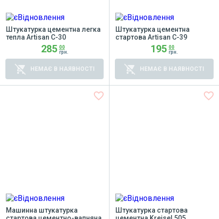
Штукатурка цементна легка
Штукатурка цементна
тепла Artisan С-30
стартова Artisan С-39
285
195
00
00
грн.
грн.
remove_shopping_cart
remove_shopping_cart
НЕМАЄ В НАЯВНОСТІ
НЕМАЄ В НАЯВНОСТІ
favorite_border
favorite_border
Машинна штукатурка
Штукатурка стартова
стартова цементно-вапняна
цементна Kreisel 505