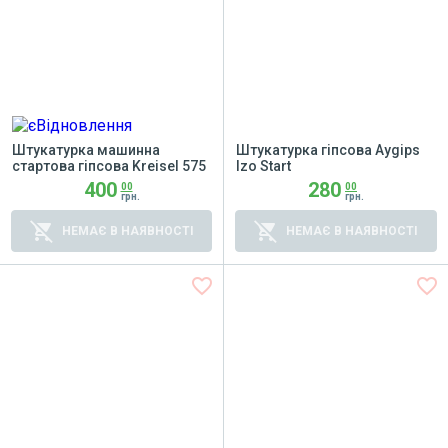
Штукатурка машинна
Штукатурка гіпсова Aygips
стартова гіпсова Kreisel 575
Izo Start
400
280
00
00
грн.
грн.
remove_shopping_cart
remove_shopping_cart
НЕМАЄ В НАЯВНОСТІ
НЕМАЄ В НАЯВНОСТІ
favorite_border
favorite_border