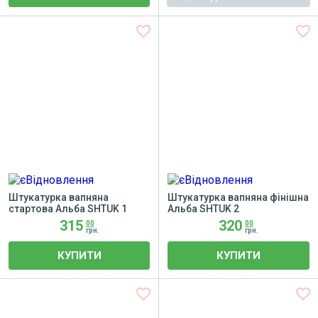
favorite_border
favorite_border
Штукатурка вапняна
Штукатурка вапняна фінішна
стартова Альба SHTUK 1
Альба SHTUK 2
315
320
00
00
грн.
грн.
КУПИТИ
КУПИТИ
favorite_border
favorite_border