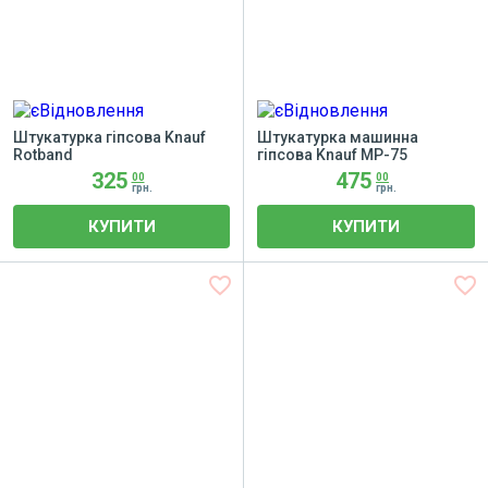
Штукатурка гіпсова Knauf
Штукатурка машинна
Rotband
гіпсова Knauf MP-75
325
475
00
00
грн.
грн.
КУПИТИ
КУПИТИ
favorite_border
favorite_border