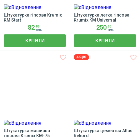
Штукатурка гіпсова Krumix
Штукатурка легка гіпсова
KM Start
Krumix KM Universal
82
250
00
00
грн.
грн.
КУПИТИ
КУПИТИ
favorite_border
favorite_border
АКЦІЯ
Штукатурка машинна
Штукатурка цементна Atlas
гіпсова Krumix КМ-75
Rekord