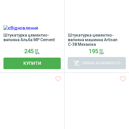
Штукатурка цементно-
Штукатурка цементно-
вапняна Альба MP Cement
вапняна машинна Artisan
С-38 Механіка
245
195
00
00
грн.
грн.
remove_shopping_cart
КУПИТИ
НЕМАЄ В НАЯВНОСТІ
favorite_border
favorite_border