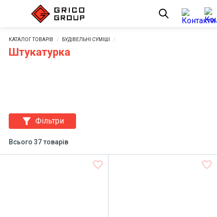
КАТАЛОГ ТОВАРІВ
БУДІВЕЛЬНІ СУМІШІ
Штукатурка
filter_alt
Фільтри
Всього 37 товарів
favorite_border
favorite_border