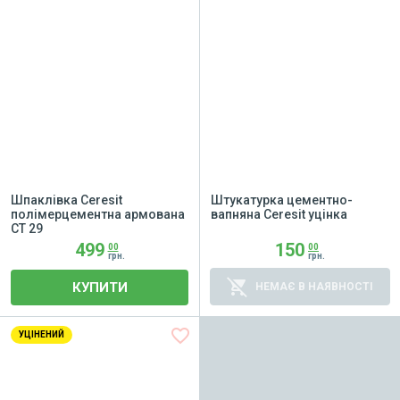
Шпаклівка Ceresit
Штукатурка цементно-
полімерцементна армована
вапняна Ceresit уцінка
СT 29
499
150
00
00
грн.
грн.
remove_shopping_cart
КУПИТИ
НЕМАЄ В НАЯВНОСТІ
favorite_border
УЦІНЕНИЙ