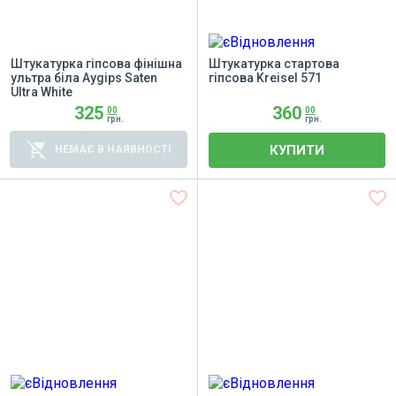
Штукатурка гіпсова фінішна
Штукатурка стартова
ультра біла Aygips Saten
гіпсова Kreisel 571
Ultra White
325
360
00
00
грн.
грн.
remove_shopping_cart
КУПИТИ
НЕМАЄ В НАЯВНОСТІ
favorite_border
favorite_border