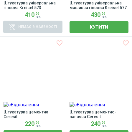
Штукатурка універсальна
Штукатурка універсальна
гіпсова Kreisel 573
машинна гіпсова Kreisel 577
410
430
00
00
грн.
грн.
remove_shopping_cart
КУПИТИ
НЕМАЄ В НАЯВНОСТІ
favorite_border
favorite_border
Штукатурка цементна
Штукатурка цементно-
Ceresit
вапняна Ceresit
220
240
00
00
грн.
грн.