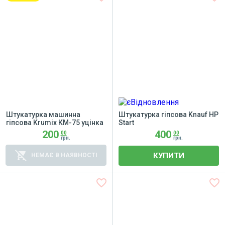
Штукатурка машинна
Штукатурка гіпсова Knauf HP
гіпсова Krumix КМ-75 уцінка
Start
200
400
00
00
грн.
грн.
remove_shopping_cart
КУПИТИ
НЕМАЄ В НАЯВНОСТІ
favorite_border
favorite_border