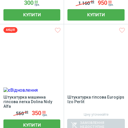
300
950
00
00
00
1 160
грн.
грн.
КУПИТИ
КУПИТИ
favorite_border
favorite_border
АКЦІЯ
Штукатурка машинна
Штукатурка гіпсова Eurogips
гіпсова легка Dolina Nidy
Izo Perlit
Alfa
350
00
00
550
Ціну уточнюйте
грн.
ЗАМОВЛЕННЯ
remove_shopping_cart
КУПИТИ
НЕДОСТУПНЕ