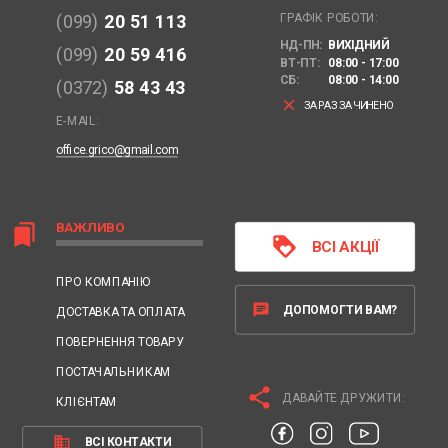
ГРАФІК РОБОТИ:
(099)
20 51 113
НД-ПН:
ВИХІДНИЙ
(099)
20 59 416
ВТ-ПТ:
08:00 - 17:00
СБ:
08:00 - 14:00
(0372)
58 43 43
clear
ЗАРАЗ ЗАЧИНЕНО
E-MAIL:
office.grico@gmail.com
ВАЖЛИВО
bookmarks
loyalty
ВСІ АКЦІЇ
ПРО КОМПАНІЮ
chat
ДОПОМОГТИ ВАМ?
ДОСТАВКА ТА ОПЛАТА
ПОВЕРНЕННЯ ТОВАРУ
ПОСТАЧАЛЬНИКАМ
share
ДАВАЙТЕ ДРУЖИТИ:
КЛІЄНТАМ
business
ВСІ КОНТАКТИ