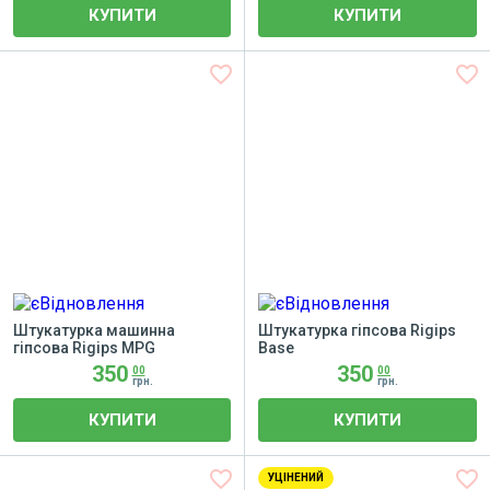
КУПИТИ
КУПИТИ
favorite_border
favorite_border
Штукатурка машинна
Штукатурка гіпсова Rigips
гіпсова Rigips MPG
Base
350
350
00
00
грн.
грн.
КУПИТИ
КУПИТИ
favorite_border
favorite_border
УЦІНЕНИЙ