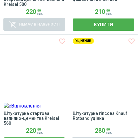
Kreisel 500
220
210
00
00
грн.
грн.
remove_shopping_cart
КУПИТИ
НЕМАЄ В НАЯВНОСТІ
favorite_border
favorite_border
УЦІНЕНИЙ
Штукатурка стартова
Штукатурка гіпсова Knauf
вапняно-цементна Kreisel
Rotband уцінка
560
220
280
00
00
грн.
грн.