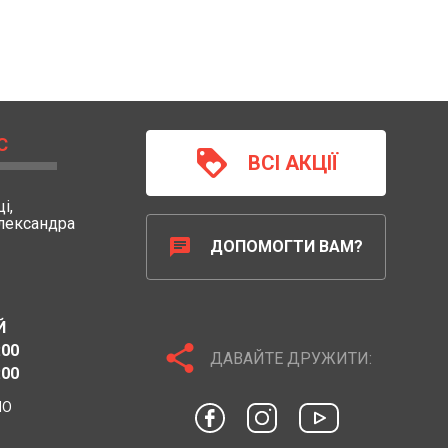
С
loyalty
ВСІ АКЦІЇ
і,
Олександра
chat
ДОПОМОГТИ ВАМ?
Й
share
:00
ДАВАЙТЕ ДРУЖИТИ:
:00
НО