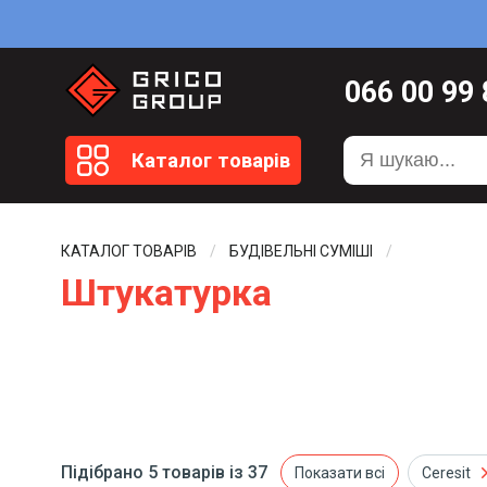
066
00 99
099
20 51
Каталог товарів
099
20 59
0372
58 4
КАТАЛОГ ТОВАРІВ
БУДІВЕЛЬНІ СУМІШІ
Штукатурка
Підібрано 5 товарів із 37
cl
Показати всі
Ceresit