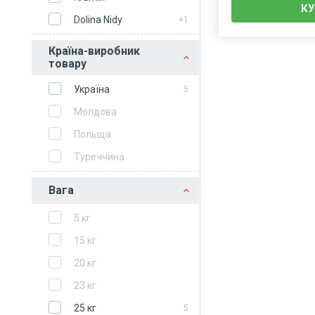
К
Dolina Nidy
+1
Країна-виробник
товару
Україна
5
Молдова
Польща
Туреччина
Вага
5 кг
15 кг
20 кг
23 кг
25 кг
5