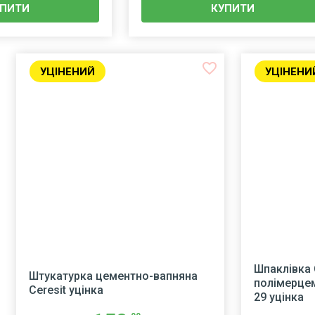
УПИТИ
КУПИТИ
favorite_border
УЦІНЕНИЙ
УЦІНЕНИ
Шпаклівка 
Штукатурка цементно-вапняна
полімерце
Ceresit уцінка
29 уцінка