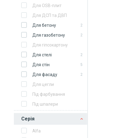
Для OSB-плит
Для ДСП та ДВП
Для бетону
2
Для газобетону
2
Для гіпсокартону
Для стелі
2
Для стін
5
Для фасаду
2
Для цегли
Під фарбування
Під шпалери
Серія
Alfa