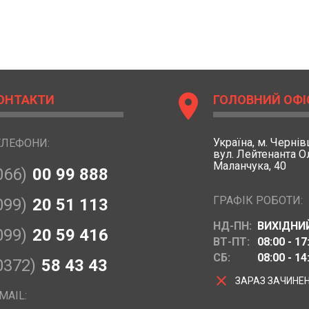
location_on
ОНТАКТИ
ГОЛОВНИЙ ОФІ
Україна,
м. Чернівц
ЕЛЕФОНИ:
вул. Лейтенанта 
Маланчука, 40
066)
00 99 888
ГРАФІК РОБОТИ:
099)
20 51 113
НД-ПН:
ВИХІДНИ
099)
20 59 416
ВТ-ПТ:
08:00 - 17
СБ:
08:00 - 14
0372)
58 43 43
clear
ЗАРАЗ ЗАЧИНЕ
MAIL: