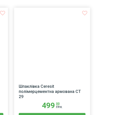
avorite_border
favorite_border
Шпаклівка Ceresit
полімерцементна армована СT
29
499
00
ГРН.