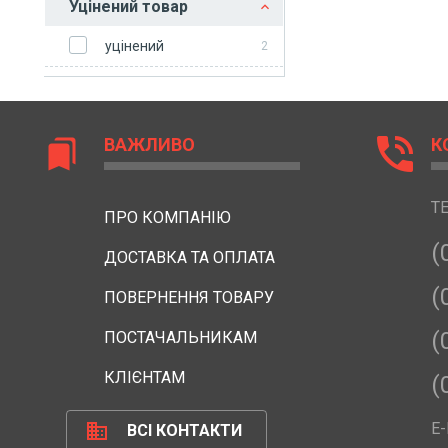
Уцінений товар
уцінений
2
phone_in_talk
ВАЖЛИВО
К
bookmarks
Т
ПРО КОМПАНІЮ
(
ДОСТАВКА ТА ОПЛАТА
(
ПОВЕРНЕННЯ ТОВАРУ
(
ПОСТАЧАЛЬНИКАМ
КЛІЄНТАМ
(
business
E-
ВСІ КОНТАКТИ