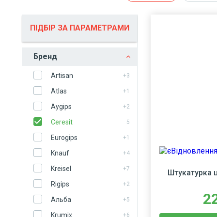
ПІДБІР ЗА ПАРАМЕТРАМИ
Бренд
Artisan
+3
Atlas
+1
Aygips
+2
Ceresit
5
Eurogips
+1
Knauf
+4
Kreisel
+7
Штукатурка ц
Rigips
+2
2
Альба
+5
Krumix
+6