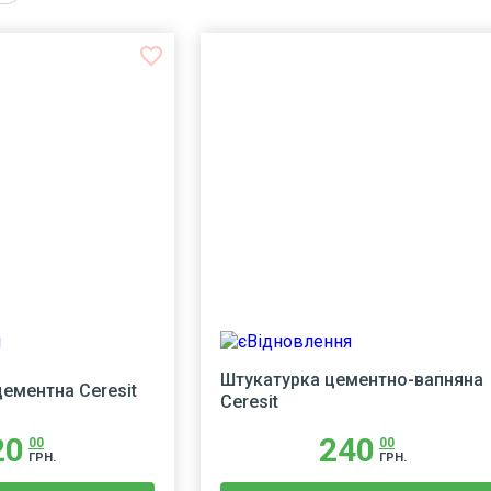
favorite_border
f
Штукатурка цементно-вапняна
ементна Ceresit
Ceresit
20
240
00
00
ГРН.
ГРН.