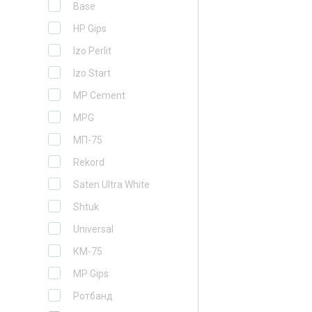
Base
HP Gips
Izo Perlit
Izo Start
MP Cement
MPG
MП-75
Rekord
Saten Ultra White
Shtuk
Universal
КМ-75
МP Gips
Ротбанд