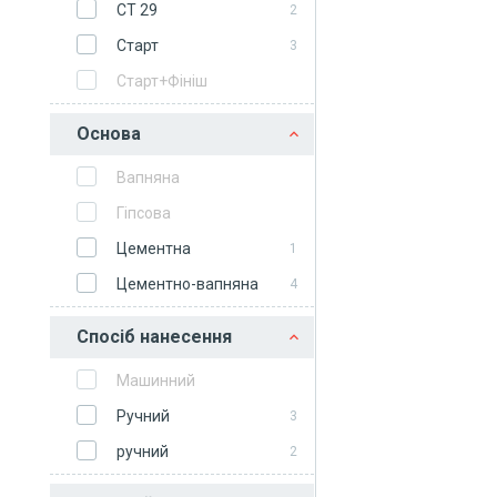
СT 29
2
Старт
3
Старт+Фініш
Основа
Вапняна
Гіпсова
Цементна
1
Цементно-вапняна
4
Спосіб нанесення
Машинний
Ручний
3
ручний
2