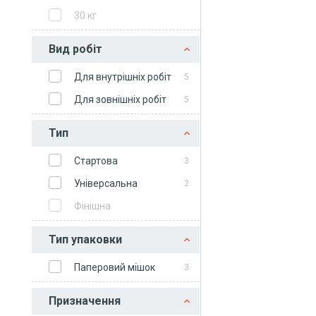
30 кг
Вид робіт
Для внутрішніх робіт
5
Для зовнішніх робіт
5
Тип
Стартова
3
Універсальна
2
Фінішна
Тип упаковки
Паперовий мішок
3
Призначення