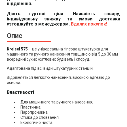
відділення.
Діють гуртові ціни. Наявність товару,
індивідуальну знижку та умови доставки
узгоджуйте з менеджером.
Вдалих покупок!
Опис
Kreisel 575
– це у
ніверсальна гіпсова штукатурка для
машинного та ручного нанесення товщиною від 5 до 30 мм
всередині сухих житлових будівель і споруд.
Адаптована під всі види штукатурних станцій.
Відрізняється легкістю нанесення, високою адгезію до
основи.
Властивості
Для машинного та ручного нанесення;
Пластична;
Паропроникна;
Стійка до сповзання;
Екологічно чиста.