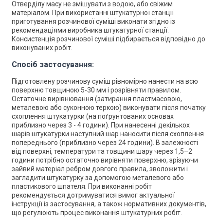
Отверділу масу не змішувати з водою, або свіжим
матеріалом. При використанні штукатурної станції
приготування розчинової суміші виконати згідно із
рекомендаціями виробника штукатурної станції.
Консистенція розчинової суміші підбирається відповідно до
виконуваних робіт.
Спосіб застосування:
Підготовлену розчинову суміш рівномірно нанести на всю
поверхню товщиною 5-30 мм і розрівняти правилом.
Остаточне вирівнювання (затирання пластмасовою,
металевою або суконною теркою) виконувати після початку
схоплення штукатурки (на поґрунтованих основах
приблизно через 3 - 4 години). При нанесенні декількох
шарів штукатурки наступний шар наносити після схоплення
попереднього (приблизно через 24 години). В залежності
від поверхні, температури та товщини шару через 1,5–2
години потрібно остаточно вирівняти поверхню, зрізуючи
зайвий матеріал ребром довгого правила, зволожити і
загладити штукатурку за допомогою металевого або
пластикового шпателя. При виконанні робіт
рекомендується дотримуватися вимог актуальної
інструкції із застосування, а також нормативних документів,
що регулюють процес виконання штукатурних робіт.