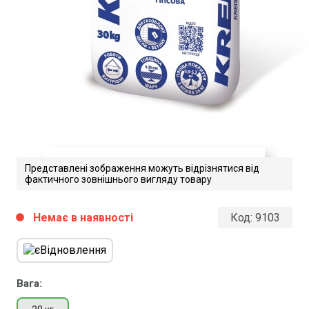
Представлені зображення можуть відрізнятися від
фактичного зовнішнього вигляду товару
Kreisel_575
Немає в наявності
Код:
9103
circle
Завантажити файл у pdf-форматі
Розмір файлу 136 Kb
Вага: