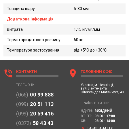
Товщина шару
5-30 мм
Додаткова інформація
Витрата
1,15 кг/м²/мм
Термін придатності розчину
60 хв.
Температура застосування
від +5°С до +30°С
phone_in_talk
location_on
КОНТАКТИ
ГОЛОВНИЙ ОФІС
Україна,
м. Чернівці,
ТЕЛЕФОНИ:
вул. Лейтенанта
Олександра Маланчука, 40
(066)
00 99 888
ГРАФІК РОБОТИ:
(099)
20 51 113
НД-ПН:
ВИХІДНИЙ
(099)
20 59 416
ВТ-ПТ:
08:00 - 17:00
СБ:
08:00 - 14:00
(0372)
58 43 43
clear
ЗАРАЗ ЗАЧИНЕНО