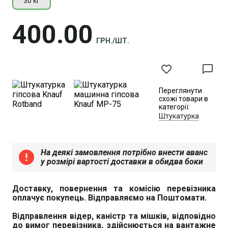
30 кг
400
00
ГРН./ШТ.
favorite_border
chat_bubble_outline
Переглянути
схожі товари в
категорії:
Штукатурка
На деякі замовлення потрібно внести аванс
error
у розмірі вартості доставки в обидва боки
Доставку, повернення та комісію перевізника
оплачує покупець. Відправляємо на Поштомати.
Відправлення відер, каністр та мішків, відповідно
до вимог перевізника, здійснюється на вантажне