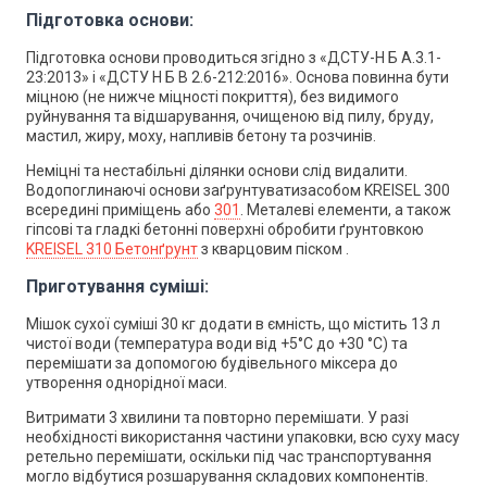
Підготовка основи:
Підготовка основи проводиться згідно з «ДСТУ-Н Б А.3.1-
23:2013» і «ДСТУ Н Б В 2.6-212:2016». Основа повинна бути
міцною (не нижче міцності покриття), без видимого
руйнування та відшарування, очищеною від пилу, бруду,
мастил, жиру, моху, напливів бетону та розчинів.
Неміцні та нестабільні ділянки основи слід видалити.
Водопоглинаючі основи заґрунтуватизасобом KREISEL 300
всередині приміщень або
301
. Металеві елементи, а також
гіпсові та гладкі бетонні поверхні обробити ґрунтовкою
KREISEL 310 Бетонґрунт
з кварцовим піском .
Приготування суміші:
Мішок сухої суміші 30 кг додати в ємність, що містить 13 л
чистої води (температура води від +5°С до +30 °С) та
перемішати за допомогою будівельного міксера до
утворення однорідної маси.
Витримати 3 хвилини та повторно перемішати. У разі
необхідності використання частини упаковки, всю суху масу
ретельно перемішати, оскільки під час транспортування
могло відбутися розшарування складових компонентів.