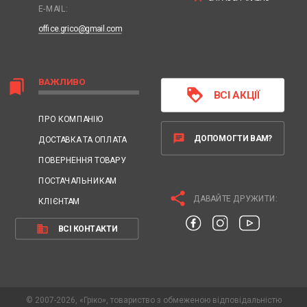
E-MAIL:
office.grico@gmail.com
ВАЖЛИВО
bookmarks
loyalty
ВСІ АКЦІЇ
ПРО КОМПАНІЮ
chat
ДОПОМОГТИ ВАМ?
ДОСТАВКА ТА ОПЛАТА
ПОВЕРНЕННЯ ТОВАРУ
ПОСТАЧАЛЬНИКАМ
share
ДАВАЙТЕ ДРУЖИТИ:
КЛІЄНТАМ
business
ВСІ КОНТАКТИ
© 2007-2026, «Гріко», товариство з обмеженою відповідальністю